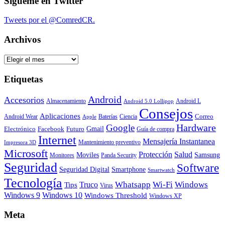
Sígueme en Twitter
Tweets por el @ComredCR.
Archivos
Archivos
Etiquetas
Android
Accesorios
Almacenamiento
Android L
Android 5.0 Lollipop
Consejos
Aplicaciones
Correo
Android Wear
Baterías
Ciencia
Apple
Hardware
Google
Gmail
Electrónico
Facebook
Futuro
Guía de compra
Internet
Mensajería Instantanea
Mantenimiento preventivo
Impresora 3D
Microsoft
Protección
Salud
Moviles
Samsung
Monitores
Panda Security
Seguridad
Software
Smartphone
Seguridad Digital
Smartwatch
Tecnología
Whatsapp
Wi-Fi
Windows
Truco
Tips
Virus
Windows 9
Windows 10
Windows Threshold
Windows XP
Meta