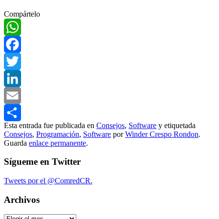
Compártelo
WhatsApp
Facebook
Twitter
LinkedIn
Email
Esta entrada fue publicada en
Consejos
,
Software
y etiquetada
Compartir
Consejos
,
Programación
,
Software
por
Winder Crespo Rondon
.
Guarda
enlace permanente
.
Sígueme en Twitter
Tweets por el @ComredCR.
Archivos
Archivos