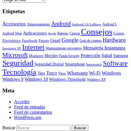
Etiquetas
Android
Accesorios
Almacenamiento
Android L
Android 5.0 Lollipop
Consejos
Aplicaciones
Correo
Android Wear
Baterías
Ciencia
Apple
Hardware
Google
Gmail
Electrónico
Facebook
Futuro
Guía de compra
Internet
Mensajería Instantanea
Mantenimiento preventivo
Impresora 3D
Microsoft
Protección
Salud
Moviles
Samsung
Monitores
Panda Security
Seguridad
Software
Smartphone
Seguridad Digital
Smartwatch
Tecnología
Whatsapp
Wi-Fi
Windows
Truco
Tips
Virus
Windows 9
Windows 10
Windows Threshold
Windows XP
Meta
Acceder
Feed de entradas
Feed de comentarios
WordPress.org
Buscar