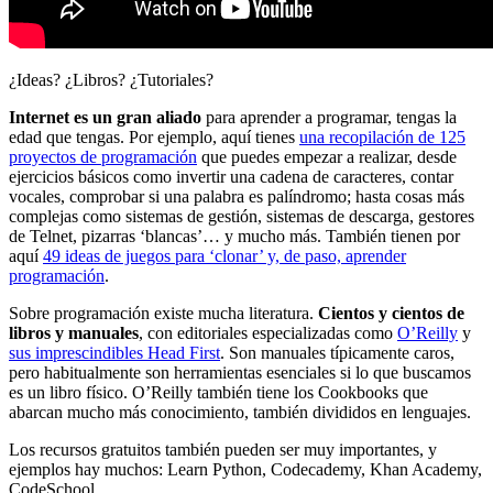
¿Ideas? ¿Libros? ¿Tutoriales?
Internet es un gran aliado
para aprender a programar, tengas la
edad que tengas. Por ejemplo, aquí tienes
una recopilación de 125
proyectos de programación
que puedes empezar a realizar, desde
ejercicios básicos como invertir una cadena de caracteres, contar
vocales, comprobar si una palabra es palíndromo; hasta cosas más
complejas como sistemas de gestión, sistemas de descarga, gestores
de Telnet, pizarras ‘blancas’… y mucho más. También tienen por
aquí
49 ideas de juegos para ‘clonar’ y, de paso, aprender
programación
.
Sobre programación existe mucha literatura.
Cientos y cientos de
libros y manuales
, con editoriales especializadas como
O’Reilly
y
sus imprescindibles Head First
. Son manuales típicamente caros,
pero habitualmente son herramientas esenciales si lo que buscamos
es un libro físico. O’Reilly también tiene los Cookbooks que
abarcan mucho más conocimiento, también divididos en lenguajes.
Los recursos gratuitos también pueden ser muy importantes, y
ejemplos hay muchos: Learn Python, Codecademy, Khan Academy,
CodeSchool…