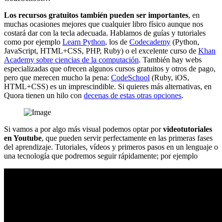
Los recursos gratuitos también pueden ser importantes
, en
muchas ocasiones mejores que cualquier libro físico aunque nos
costará dar con la tecla adecuada. Hablamos de guías y tutoriales
como por ejemplo
Learn Python
, los de
Codecademy
(Python,
JavaScript, HTML+CSS, PHP, Ruby) o el excelente curso de
Khan
Academy sobre ciencias de la computación
. También hay webs
especializadas que ofrecen algunos cursos gratuitos y otros de pago,
pero que merecen mucho la pena:
CodeSchool
(Ruby, iOS,
HTML+CSS) es un imprescindible. Si quieres más alternativas, en
Quora tienen un hilo con
decenas de estas otras opciones
.
Si vamos a por algo más visual podemos optar por
videotutoriales
en Youtube
, que pueden servir perfectamente en las primeras fases
del aprendizaje. Tutoriales, vídeos y primeros pasos en un lenguaje o
una tecnología que podremos seguir rápidamente; por ejemplo