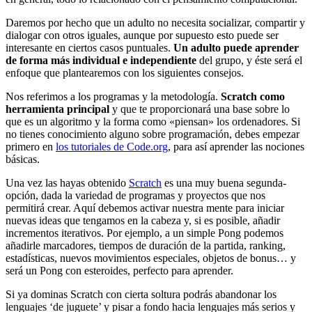
Daremos por hecho que un adulto no necesita socializar, compartir y
dialogar con otros iguales, aunque por supuesto esto puede ser
interesante en ciertos casos puntuales.
Un adulto puede aprender
de forma más individual e independiente
del grupo, y éste será el
enfoque que plantearemos con los siguientes consejos.
Nos referimos a los programas y la metodología.
Scratch como
herramienta principal
y que te proporcionará una base sobre lo
que es un algoritmo y la forma como «piensan» los ordenadores. Si
no tienes conocimiento alguno sobre programación, debes empezar
primero en
los tutoriales de Code.org
, para así aprender las nociones
básicas.
Una vez las hayas obtenido
Scratch
es una muy buena segunda-
opción, dada la variedad de programas y proyectos que nos
permitirá crear. Aquí debemos activar nuestra mente para iniciar
nuevas ideas que tengamos en la cabeza y, si es posible, añadir
incrementos iterativos. Por ejemplo, a un simple Pong podemos
añadirle marcadores, tiempos de duración de la partida, ranking,
estadísticas, nuevos movimientos especiales, objetos de bonus… y
será un Pong con esteroides, perfecto para aprender.
Si ya dominas Scratch con cierta soltura podrás abandonar los
lenguajes ‘de juguete’ y pisar a fondo hacia lenguajes más serios y