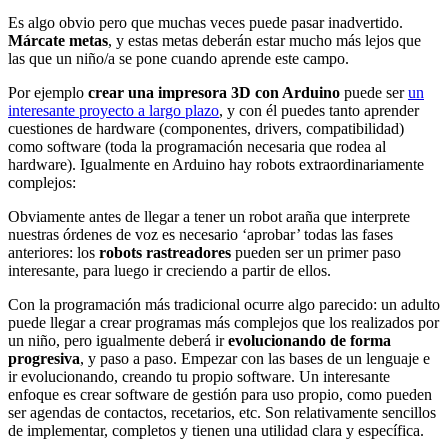
Es algo obvio pero que muchas veces puede pasar inadvertido.
Márcate metas
, y estas metas deberán estar mucho más lejos que
las que un niño/a se pone cuando aprende este campo.
Por ejemplo
crear una impresora 3D con Arduino
puede ser
un
interesante proyecto a largo plazo
, y con él puedes tanto aprender
cuestiones de hardware (componentes, drivers, compatibilidad)
como software (toda la programación necesaria que rodea al
hardware). Igualmente en Arduino hay robots extraordinariamente
complejos:
Obviamente antes de llegar a tener un robot araña que interprete
nuestras órdenes de voz es necesario ‘aprobar’ todas las fases
anteriores: los
robots rastreadores
pueden ser un primer paso
interesante, para luego ir creciendo a partir de ellos.
Con la programación más tradicional ocurre algo parecido: un adulto
puede llegar a crear programas más complejos que los realizados por
un niño, pero igualmente deberá ir
evolucionando de forma
progresiva
, y paso a paso. Empezar con las bases de un lenguaje e
ir evolucionando, creando tu propio software. Un interesante
enfoque es crear software de gestión para uso propio, como pueden
ser agendas de contactos, recetarios, etc. Son relativamente sencillos
de implementar, completos y tienen una utilidad clara y específica.