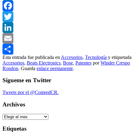
WhatsApp
Facebook
Twitter
LinkedIn
Email
Esta entrada fue publicada en
Accesorios
,
Tecnología
y etiquetada
Compartir
Accesorios
,
Beats Electronics
,
Bose
,
Patentes
por
Winder Crespo
Rondon
. Guarda
enlace permanente
.
Sígueme en Twitter
Tweets por el @ComredCR.
Archivos
Archivos
Etiquetas