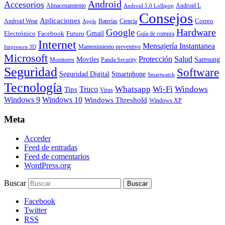
Android
Accesorios
Almacenamiento
Android L
Android 5.0 Lollipop
Consejos
Aplicaciones
Correo
Android Wear
Baterías
Ciencia
Apple
Hardware
Google
Gmail
Electrónico
Facebook
Futuro
Guía de compra
Internet
Mensajería Instantanea
Mantenimiento preventivo
Impresora 3D
Microsoft
Protección
Salud
Moviles
Samsung
Monitores
Panda Security
Seguridad
Software
Smartphone
Seguridad Digital
Smartwatch
Tecnología
Whatsapp
Wi-Fi
Windows
Truco
Tips
Virus
Windows 9
Windows 10
Windows Threshold
Windows XP
Meta
Acceder
Feed de entradas
Feed de comentarios
WordPress.org
Buscar
Facebook
Twitter
RSS