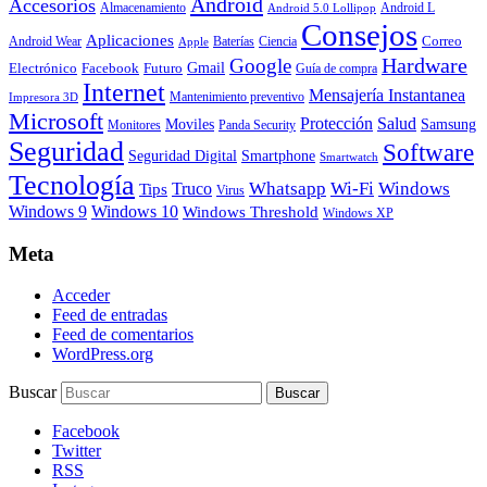
Android
Accesorios
Almacenamiento
Android L
Android 5.0 Lollipop
Consejos
Aplicaciones
Correo
Android Wear
Baterías
Ciencia
Apple
Hardware
Google
Gmail
Electrónico
Facebook
Futuro
Guía de compra
Internet
Mensajería Instantanea
Mantenimiento preventivo
Impresora 3D
Microsoft
Protección
Salud
Moviles
Samsung
Monitores
Panda Security
Seguridad
Software
Smartphone
Seguridad Digital
Smartwatch
Tecnología
Whatsapp
Wi-Fi
Windows
Truco
Tips
Virus
Windows 9
Windows 10
Windows Threshold
Windows XP
Meta
Acceder
Feed de entradas
Feed de comentarios
WordPress.org
Buscar
Facebook
Twitter
RSS