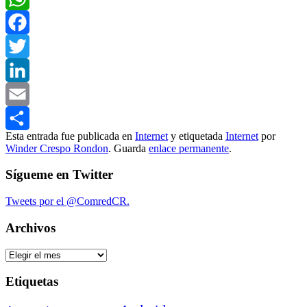
WhatsApp
Facebook
Twitter
LinkedIn
Email
Esta entrada fue publicada en
Internet
y etiquetada
Internet
por
Compartir
Winder Crespo Rondon
. Guarda
enlace permanente
.
Sígueme en Twitter
Tweets por el @ComredCR.
Archivos
Archivos
Etiquetas