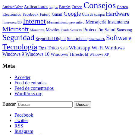
Consejos
Aplicaciones
Correo
Android Wear
Baterías
Ciencia
Apple
Hardware
Google
Gmail
Electrónico
Facebook
Futuro
Guía de compra
Internet
Mensajería Instantanea
Mantenimiento preventivo
Impresora 3D
Microsoft
Protección
Salud
Moviles
Samsung
Monitores
Panda Security
Seguridad
Software
Smartphone
Seguridad Digital
Smartwatch
Tecnología
Whatsapp
Wi-Fi
Windows
Truco
Tips
Virus
Windows 9
Windows 10
Windows Threshold
Windows XP
Meta
Acceder
Feed de entradas
Feed de comentarios
WordPress.org
Buscar
Facebook
Twitter
RSS
Instagram