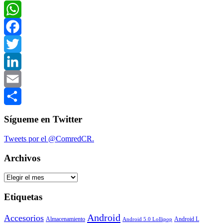
Compartir
WhatsApp
Facebook
Twitter
LinkedIn
Email
Compartir
Sígueme en Twitter
Tweets por el @ComredCR.
Archivos
Archivos
Etiquetas
Android
Accesorios
Almacenamiento
Android L
Android 5.0 Lollipop