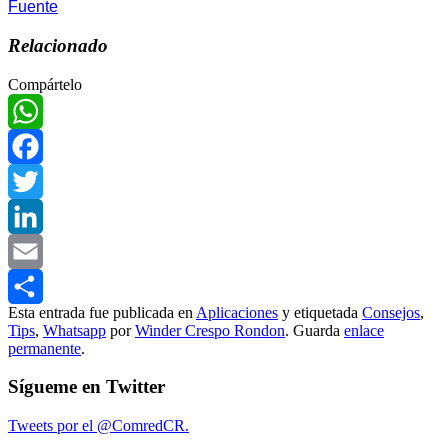
Fuente
Relacionado
Compártelo
WhatsApp
Facebook
Twitter
LinkedIn
Email
Esta entrada fue publicada en
Aplicaciones
y etiquetada
Consejos
,
Compartir
Tips
,
Whatsapp
por
Winder Crespo Rondon
. Guarda
enlace
permanente
.
Sígueme en Twitter
Tweets por el @ComredCR.