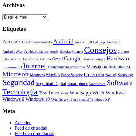
Archivos
Archivos
Etiquetas
Android
Accesorios
Almacenamiento
Android L
Android 5.0 Lollipop
Consejos
Aplicaciones
Correo
Android Wear
Baterías
Ciencia
Apple
Hardware
Google
Gmail
Electrónico
Facebook
Futuro
Guía de compra
Internet
Mensajería Instantanea
Mantenimiento preventivo
Impresora 3D
Microsoft
Protección
Salud
Moviles
Samsung
Monitores
Panda Security
Seguridad
Software
Smartphone
Seguridad Digital
Smartwatch
Tecnología
Whatsapp
Wi-Fi
Windows
Truco
Tips
Virus
Windows 9
Windows 10
Windows Threshold
Windows XP
Meta
Acceder
Feed de entradas
Feed de comentarios