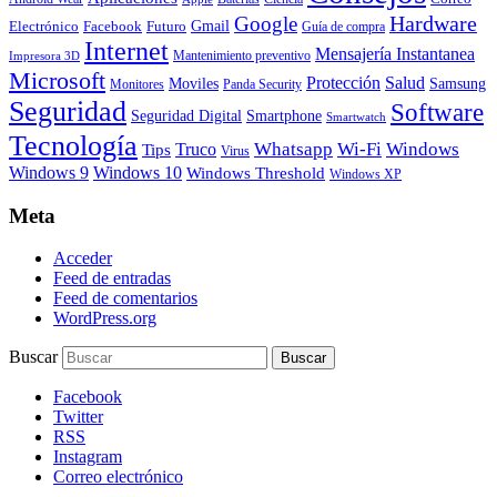
Hardware
Google
Gmail
Electrónico
Facebook
Futuro
Guía de compra
Internet
Mensajería Instantanea
Mantenimiento preventivo
Impresora 3D
Microsoft
Protección
Salud
Moviles
Samsung
Monitores
Panda Security
Seguridad
Software
Smartphone
Seguridad Digital
Smartwatch
Tecnología
Whatsapp
Wi-Fi
Windows
Truco
Tips
Virus
Windows 9
Windows 10
Windows Threshold
Windows XP
Meta
Acceder
Feed de entradas
Feed de comentarios
WordPress.org
Buscar
Facebook
Twitter
RSS
Instagram
Correo electrónico