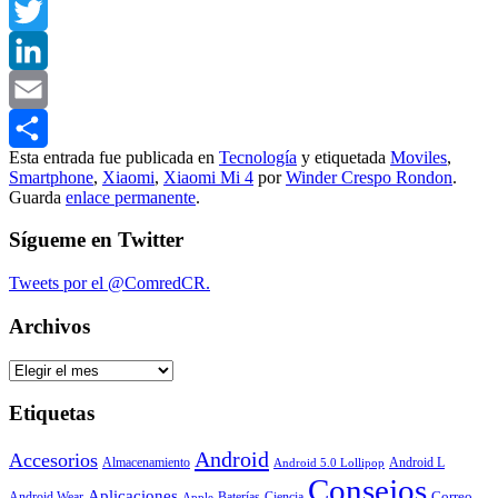
Facebook
Twitter
LinkedIn
Email
Esta entrada fue publicada en
Tecnología
y etiquetada
Moviles
,
Compartir
Smartphone
,
Xiaomi
,
Xiaomi Mi 4
por
Winder Crespo Rondon
.
Guarda
enlace permanente
.
Sígueme en Twitter
Tweets por el @ComredCR.
Archivos
Archivos
Etiquetas
Android
Accesorios
Almacenamiento
Android L
Android 5.0 Lollipop
Consejos
Aplicaciones
Correo
Android Wear
Baterías
Ciencia
Apple