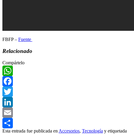
FBFP –
Fuente
Relacionado
Compártelo
WhatsApp
Facebook
Twitter
LinkedIn
Email
Esta entrada fue publicada en
Accesorios
,
Tecnología
y etiquetada
Compartir