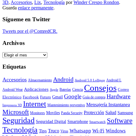
3D
,
Accesorios
,
Lix
,
Tecnología
por
Winder Crespo Rondon
.
Guarda
enlace permanente
.
Sígueme en Twitter
Tweets por el @ComredCR.
Archivos
Archivos
Etiquetas
Android
Accesorios
Almacenamiento
Android L
Android 5.0 Lollipop
Consejos
Aplicaciones
Correo
Android Wear
Baterías
Ciencia
Apple
Hardware
Google
Gmail
Electrónico
Facebook
Futuro
Guía de compra
Internet
Mensajería Instantanea
Mantenimiento preventivo
Impresora 3D
Microsoft
Protección
Salud
Moviles
Samsung
Monitores
Panda Security
Seguridad
Software
Smartphone
Seguridad Digital
Smartwatch
Tecnología
Whatsapp
Wi-Fi
Windows
Truco
Tips
Virus