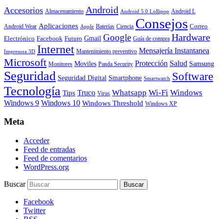
Android
Accesorios
Almacenamiento
Android L
Android 5.0 Lollipop
Consejos
Aplicaciones
Correo
Android Wear
Baterías
Ciencia
Apple
Hardware
Google
Gmail
Electrónico
Facebook
Futuro
Guía de compra
Internet
Mensajería Instantanea
Mantenimiento preventivo
Impresora 3D
Microsoft
Protección
Salud
Moviles
Samsung
Monitores
Panda Security
Seguridad
Software
Smartphone
Seguridad Digital
Smartwatch
Tecnología
Whatsapp
Wi-Fi
Windows
Truco
Tips
Virus
Windows 9
Windows 10
Windows Threshold
Windows XP
Meta
Acceder
Feed de entradas
Feed de comentarios
WordPress.org
Buscar
Facebook
Twitter