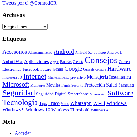
Tweets por el @ComredCR.
Archivos
Archivos
Etiquetas
Android
Accesorios
Almacenamiento
Android L
Android 5.0 Lollipop
Consejos
Aplicaciones
Correo
Android Wear
Baterías
Ciencia
Apple
Hardware
Google
Gmail
Electrónico
Facebook
Futuro
Guía de compra
Internet
Mensajería Instantanea
Mantenimiento preventivo
Impresora 3D
Microsoft
Protección
Salud
Moviles
Samsung
Monitores
Panda Security
Seguridad
Software
Smartphone
Seguridad Digital
Smartwatch
Tecnología
Whatsapp
Wi-Fi
Windows
Truco
Tips
Virus
Windows 9
Windows 10
Windows Threshold
Windows XP
Meta
Acceder