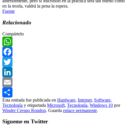
anteriormente, pero si Microsoft en la practica será tan bueno como
en la teoría, valdrá la pena la espera.
Fuente
Relacionado
Compártelo
WhatsApp
Facebook
Twitter
LinkedIn
Email
Esta entrada fue publicada en
Hardware
,
Internet
,
Software
,
Compartir
Tecnología
y etiquetada
Microsoft
,
Tecnología
,
Windows 10
por
Winder Crespo Rondon
. Guarda
enlace permanente
.
Sígueme en Twitter