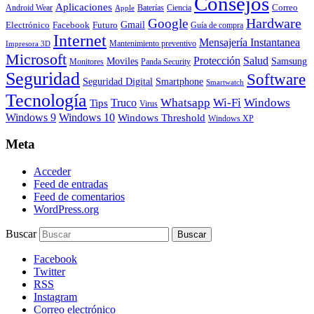
Consejos
Aplicaciones
Correo
Android Wear
Baterías
Ciencia
Apple
Hardware
Google
Gmail
Electrónico
Facebook
Futuro
Guía de compra
Internet
Mensajería Instantanea
Mantenimiento preventivo
Impresora 3D
Microsoft
Protección
Salud
Moviles
Samsung
Monitores
Panda Security
Seguridad
Software
Smartphone
Seguridad Digital
Smartwatch
Tecnología
Whatsapp
Wi-Fi
Windows
Truco
Tips
Virus
Windows 9
Windows 10
Windows Threshold
Windows XP
Meta
Acceder
Feed de entradas
Feed de comentarios
WordPress.org
Buscar
Facebook
Twitter
RSS
Instagram
Correo electrónico