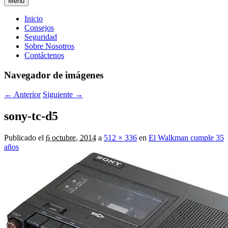
Menú
Menú
Inicio
Consejos
principal
Seguridad
Sobre Nosotros
Contáctenos
Navegador de imágenes
← Anterior
Siguiente →
sony-tc-d5
Publicado el
6 octubre, 2014
a
512 × 336
en
El Walkman cumple 35
años