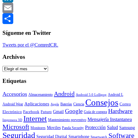
LinkedIn
Email
Compartir
Sígueme en Twitter
Tweets por el @ComredCR.
Archivos
Archivos
Etiquetas
Android
Accesorios
Almacenamiento
Android L
Android 5.0 Lollipop
Consejos
Aplicaciones
Correo
Android Wear
Baterías
Ciencia
Apple
Hardware
Google
Gmail
Electrónico
Facebook
Futuro
Guía de compra
Internet
Mensajería Instantanea
Mantenimiento preventivo
Impresora 3D
Microsoft
Protección
Salud
Moviles
Samsung
Monitores
Panda Security
Seguridad
Software
Smartphone
Seguridad Digital
Smartwatch