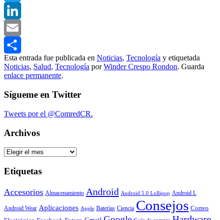
Twitter
LinkedIn
Email
Esta entrada fue publicada en
Noticias
,
Tecnología
y etiquetada
Compartir
Noticias
,
Salud
,
Tecnología
por
Winder Crespo Rondon
. Guarda
enlace permanente
.
Sígueme en Twitter
Tweets por el @ComredCR.
Archivos
Archivos
Etiquetas
Android
Accesorios
Almacenamiento
Android L
Android 5.0 Lollipop
Consejos
Aplicaciones
Correo
Android Wear
Baterías
Ciencia
Apple
Hardware
Google
Gmail