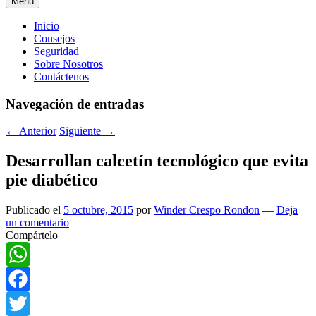
Menú
Menú
Inicio
Consejos
principal
Seguridad
Sobre Nosotros
Contáctenos
Navegación de entradas
←
Anterior
Siguiente
→
Desarrollan calcetín tecnológico que evita
pie diabético
Publicado el
5 octubre, 2015
por
Winder Crespo Rondon
—
Deja
un comentario
Compártelo
WhatsApp
Facebook