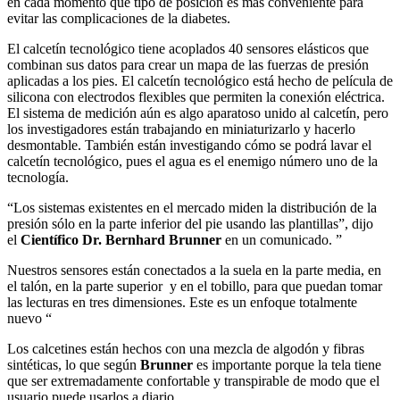
en cada momento que tipo de posición es más conveniente para
evitar las complicaciones de la diabetes.
El calcetín tecnológico tiene acoplados 40 sensores elásticos que
combinan sus datos para crear un mapa de las fuerzas de presión
aplicadas a los pies. El calcetín tecnológico está hecho de película de
silicona con electrodos flexibles que permiten la conexión eléctrica.
El sistema de medición aún es algo aparatoso unido al calcetín, pero
los investigadores están trabajando en miniaturizarlo y hacerlo
desmontable. También están investigando cómo se podrá lavar el
calcetín tecnológico, pues el agua es el enemigo número uno de la
tecnología.
“Los sistemas existentes en el mercado miden la distribución de la
presión sólo en la parte inferior del pie usando las plantillas”, dijo
el
Científico Dr. Bernhard Brunner
en un comunicado. ”
Nuestros sensores están conectados a la suela en la parte media, en
el talón, en la parte superior y en el tobillo, para que puedan tomar
las lecturas en tres dimensiones. Este es un enfoque totalmente
nuevo “
Los calcetines están hechos con una mezcla de algodón y fibras
sintéticas, lo que según
Brunner
es importante porque la tela tiene
que ser extremadamente confortable y transpirable de modo que el
usuario puede usarlos a diario.