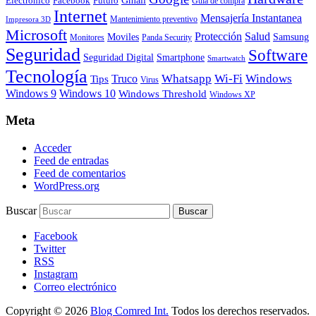
Electrónico
Facebook
Futuro
Guía de compra
Internet
Mensajería Instantanea
Mantenimiento preventivo
Impresora 3D
Microsoft
Protección
Salud
Moviles
Samsung
Monitores
Panda Security
Seguridad
Software
Smartphone
Seguridad Digital
Smartwatch
Tecnología
Whatsapp
Wi-Fi
Windows
Truco
Tips
Virus
Windows 9
Windows 10
Windows Threshold
Windows XP
Meta
Acceder
Feed de entradas
Feed de comentarios
WordPress.org
Buscar
Facebook
Twitter
RSS
Instagram
Correo electrónico
Copyright © 2026
Blog Comred Int.
Todos los derechos reservados.