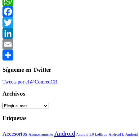
WhatsApp
Facebook
Twitter
LinkedIn
Email
Compartir
Sígueme en Twitter
Tweets por el @ComredCR.
Archivos
Archivos
Etiquetas
Android
Accesorios
Android
Almacenamiento
Android L
Android 5.0 Lollipop