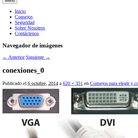
Menú
Menú
Inicio
Consejos
principal
Seguridad
Sobre Nosotros
Contáctenos
Navegador de imágenes
← Anterior
Siguiente →
conexiones_0
Publicado el
6 octubre, 2014
a
620 × 351
en
Consejos para elegir y 