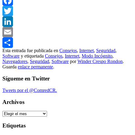
WhatsApp
Facebook
Twitter
LinkedIn
Email
Esta entrada fue publicada en
Consejos
,
Internet
,
Seguridad
,
Compartir
Software
y etiquetada
Consejos
,
Internet
,
Modo Incógnito
,
Navegadores
,
Seguridad
,
Software
por
Winder Crespo Rondon
.
Guarda
enlace permanente
.
Sígueme en Twitter
Tweets por el @ComredCR.
Archivos
Archivos
Etiquetas