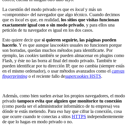
La cuestión del modo privado es que es
local
y más un
«compromiso» del navegador que algo técnico. Cuando decimos
que es
local
es que, en realidad,
los sitios que visitas funcionan
exactamente igual con o sin modo privado
, y para ellos una
petición de tu navegador es igual en los dos casos.
Esto quiere decir que
si quieren seguirte, las páginas pueden
hacerlo
. Y es que aunque las
cookies
usuales no funcionen porque
son borradas, quedan muchos métodos para identificarte. Por
ejemplo, las
cookies
también se pueden almacenar en plugins como
Flash, y éste no las borra al final del modo privado. También te
pueden identificar por tu dirección IP, que no cambia (siempre estás
en el mismo ordenador), o usar métodos avanzados como el
canvas
fingerprinting
o el reciente fallo de
supercookies
HSTS
.
Además, como bien suelen avisar los propios navegadores, el modo
privado
tampoco evita que alguien que monitorice tu conexión
(como pueda ser el administrador informático de tu empresa) vea
dónde te estás metiendo. Para eso hay que cifrar la conexión, cosa
que ocurre cuando te conectas a sitios
HTTPS
independientemente
de que lo hagas en modo privado o no.