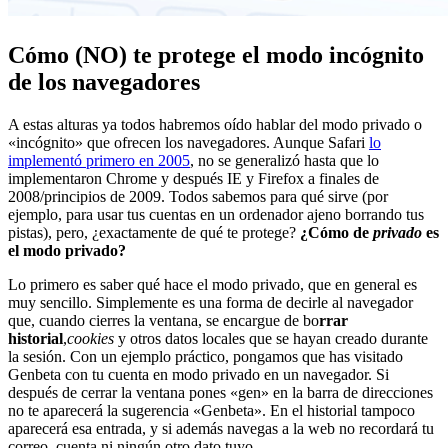
Cómo (NO) te protege el modo incógnito
de los navegadores
A estas alturas ya todos habremos oído hablar del modo privado o
«incógnito» que ofrecen los navegadores. Aunque Safari
lo
implementó primero en 2005
, no se generalizó hasta que lo
implementaron Chrome y después IE y Firefox a finales de
2008/principios de 2009. Todos sabemos para qué sirve (por
ejemplo, para usar tus cuentas en un ordenador ajeno borrando tus
pistas), pero, ¿exactamente de qué te protege?
¿Cómo de
privado
es
el modo privado?
Lo primero es saber qué hace el modo privado, que en general es
muy sencillo. Simplemente es una forma de decirle al navegador
que, cuando cierres la ventana, se encargue de bo
rrar
historial
,
cookies
y otros datos locales que se hayan creado durante
la sesión. Con un ejemplo práctico, pongamos que has visitado
Genbeta con tu cuenta en modo privado en un navegador. Si
después de cerrar la ventana pones «gen» en la barra de direcciones
no te aparecerá la sugerencia «Genbeta». En el historial tampoco
aparecerá esa entrada, y si además navegas a la web no recordará tu
correo, cuenta ni ningún otro dato tuyo.