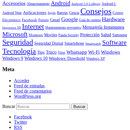
Android
Accesorios
Almacenamiento
Android L
Android 5.0 Lollipop
Consejos
Aplicaciones
Correo
Android Wear
Baterías
Ciencia
Apple
Hardware
Google
Gmail
Electrónico
Facebook
Futuro
Guía de compra
Internet
Mensajería Instantanea
Mantenimiento preventivo
Impresora 3D
Microsoft
Protección
Salud
Moviles
Samsung
Monitores
Panda Security
Seguridad
Software
Smartphone
Seguridad Digital
Smartwatch
Tecnología
Whatsapp
Wi-Fi
Windows
Truco
Tips
Virus
Windows 9
Windows 10
Windows Threshold
Windows XP
Meta
Acceder
Feed de entradas
Feed de comentarios
WordPress.org
Buscar
Facebook
Twitter
RSS