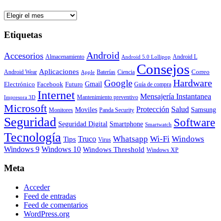
Archivos
Etiquetas
Android
Accesorios
Almacenamiento
Android L
Android 5.0 Lollipop
Consejos
Aplicaciones
Correo
Android Wear
Baterías
Ciencia
Apple
Hardware
Google
Gmail
Electrónico
Facebook
Futuro
Guía de compra
Internet
Mensajería Instantanea
Mantenimiento preventivo
Impresora 3D
Microsoft
Protección
Salud
Moviles
Samsung
Monitores
Panda Security
Seguridad
Software
Smartphone
Seguridad Digital
Smartwatch
Tecnología
Whatsapp
Wi-Fi
Windows
Truco
Tips
Virus
Windows 9
Windows 10
Windows Threshold
Windows XP
Meta
Acceder
Feed de entradas
Feed de comentarios
WordPress.org