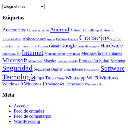
Archivos
Etiquetas
Android
Accesorios
Almacenamiento
Android L
Android 5.0 Lollipop
Consejos
Aplicaciones
Correo
Android Wear
Baterías
Ciencia
Apple
Hardware
Google
Gmail
Electrónico
Facebook
Futuro
Guía de compra
Internet
Mensajería Instantanea
Mantenimiento preventivo
Impresora 3D
Microsoft
Protección
Salud
Moviles
Samsung
Monitores
Panda Security
Seguridad
Software
Smartphone
Seguridad Digital
Smartwatch
Tecnología
Whatsapp
Wi-Fi
Windows
Truco
Tips
Virus
Windows 9
Windows 10
Windows Threshold
Windows XP
Meta
Acceder
Feed de entradas
Feed de comentarios
WordPress.org