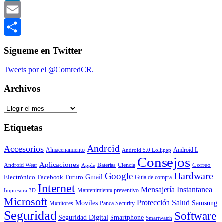
LinkedIn
Email
Compartir
Sígueme en Twitter
Tweets por el @ComredCR.
Archivos
Archivos
Etiquetas
Android
Accesorios
Almacenamiento
Android L
Android 5.0 Lollipop
Consejos
Aplicaciones
Correo
Android Wear
Baterías
Ciencia
Apple
Hardware
Google
Gmail
Electrónico
Facebook
Futuro
Guía de compra
Internet
Mensajería Instantanea
Mantenimiento preventivo
Impresora 3D
Microsoft
Protección
Salud
Moviles
Samsung
Monitores
Panda Security
Seguridad
Software
Smartphone
Seguridad Digital
Smartwatch