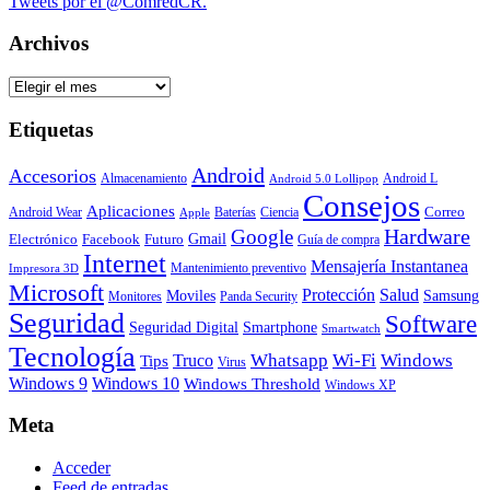
Tweets por el @ComredCR.
Archivos
Archivos
Etiquetas
Android
Accesorios
Almacenamiento
Android L
Android 5.0 Lollipop
Consejos
Aplicaciones
Correo
Android Wear
Baterías
Ciencia
Apple
Hardware
Google
Gmail
Electrónico
Facebook
Futuro
Guía de compra
Internet
Mensajería Instantanea
Mantenimiento preventivo
Impresora 3D
Microsoft
Protección
Salud
Moviles
Samsung
Monitores
Panda Security
Seguridad
Software
Smartphone
Seguridad Digital
Smartwatch
Tecnología
Whatsapp
Wi-Fi
Windows
Truco
Tips
Virus
Windows 9
Windows 10
Windows Threshold
Windows XP
Meta
Acceder
Feed de entradas