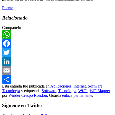
Fuente
Relacionado
Compártelo
WhatsApp
Facebook
Twitter
LinkedIn
Email
Esta entrada fue publicada en
Aplicaciones
,
Internet
,
Software
,
Compartir
Tecnología
y etiquetada
Software
,
Tecnología
,
Wi-Fi
,
WiFiMapper
por
Winder Crespo Rondon
. Guarda
enlace permanente
.
Sígueme en Twitter