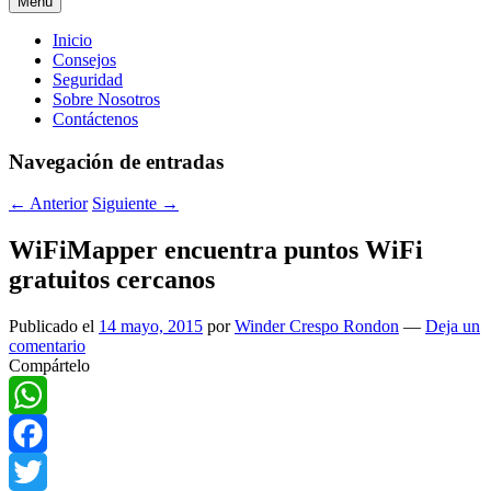
Menú
Menú
Inicio
Consejos
principal
Seguridad
Sobre Nosotros
Contáctenos
Navegación de entradas
←
Anterior
Siguiente
→
WiFiMapper encuentra puntos WiFi
gratuitos cercanos
Publicado el
14 mayo, 2015
por
Winder Crespo Rondon
—
Deja un
comentario
Compártelo
WhatsApp
Facebook