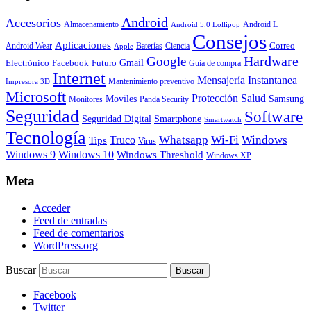
Android
Accesorios
Almacenamiento
Android L
Android 5.0 Lollipop
Consejos
Aplicaciones
Correo
Android Wear
Baterías
Ciencia
Apple
Hardware
Google
Gmail
Electrónico
Facebook
Futuro
Guía de compra
Internet
Mensajería Instantanea
Mantenimiento preventivo
Impresora 3D
Microsoft
Protección
Salud
Moviles
Samsung
Monitores
Panda Security
Seguridad
Software
Smartphone
Seguridad Digital
Smartwatch
Tecnología
Whatsapp
Wi-Fi
Windows
Truco
Tips
Virus
Windows 9
Windows 10
Windows Threshold
Windows XP
Meta
Acceder
Feed de entradas
Feed de comentarios
WordPress.org
Buscar
Facebook
Twitter