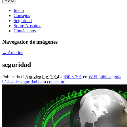
Menú
Menú
Inicio
Consejos
principal
Seguridad
Sobre Nosotros
Contáctenos
Navegador de imágenes
← Anterior
seguridad
Publicado el
5 noviembre, 2014
a
650 × 391
en
WiFi pública, guía
básica de seguridad para conectarte