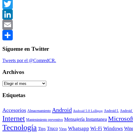
Facebook
Twitter
LinkedIn
Email
Compartir
Sígueme en Twitter
Tweets por el @ComredCR.
Archivos
Archivos
Etiquetas
Android
Accesorios
Android
Almacenamiento
Android L
Android 5.0 Lollipop
Internet
Microsof
Mensajería Instantanea
Mantenimiento preventivo
Tecnología
Whatsapp
Wi-Fi
Windows
Truco
Win
Tips
Virus