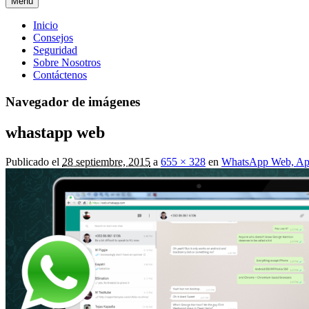
Menú
Menú
Inicio
Consejos
principal
Seguridad
Sobre Nosotros
Contáctenos
Navegador de imágenes
whastapp web
Publicado el
28 septiembre, 2015
a
655 × 328
en
WhatsApp Web, Apr