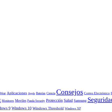
Consejos
Aplicaciones
Correo Electrónico
 Wear
Baterías
Ciencia
Apple
Segurida
t
Protección
Salud
Moviles
Samsung
Monitores
Panda Security
dows 9
Windows 10
Windows Threshold
Windows XP