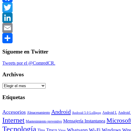
Facebook
Twitter
LinkedIn
Email
Compartir
Sígueme en Twitter
Tweets por el @ComredCR.
Archivos
Archivos
Etiquetas
Android
Accesorios
Android
Almacenamiento
Android L
Android 5.0 Lollipop
Internet
Microsof
Mensajería Instantanea
Mantenimiento preventivo
Tecnología
Whatsapp
Wi-Fi
Windows
Truco
Win
Tips
Virus