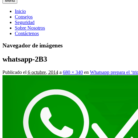
Menú
Menú
Inicio
Consejos
principal
Seguridad
Sobre Nosotros
Contáctenos
Navegador de imágenes
whatsapp-2B3
Publicado el
6 octubre, 2014
a
680 × 340
en
Whatsapp prepara el ‘tri