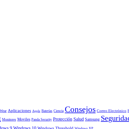
Consejos
Aplicaciones
Correo Electrónico
 Wear
Baterías
Ciencia
Apple
Segurida
t
Protección
Salud
Moviles
Samsung
Monitores
Panda Security
dows 9
Windows 10
Windows Threshold
Windows XP