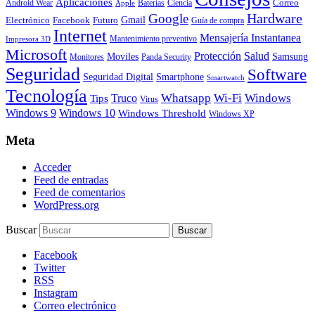
Aplicaciones
Correo
Android Wear
Baterías
Ciencia
Apple
Hardware
Google
Gmail
Electrónico
Facebook
Futuro
Guía de compra
Internet
Mensajería Instantanea
Mantenimiento preventivo
Impresora 3D
Microsoft
Protección
Salud
Moviles
Samsung
Monitores
Panda Security
Seguridad
Software
Smartphone
Seguridad Digital
Smartwatch
Tecnología
Whatsapp
Wi-Fi
Windows
Truco
Tips
Virus
Windows 9
Windows 10
Windows Threshold
Windows XP
Meta
Acceder
Feed de entradas
Feed de comentarios
WordPress.org
Buscar
Facebook
Twitter
RSS
Instagram
Correo electrónico