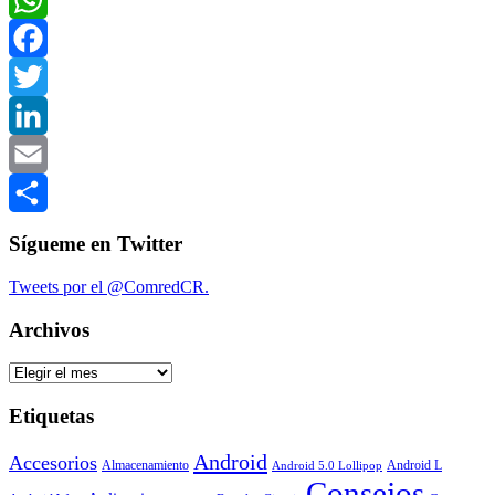
WhatsApp
Facebook
Twitter
LinkedIn
Email
Compartir
Sígueme en Twitter
Tweets por el @ComredCR.
Archivos
Archivos
Etiquetas
Android
Accesorios
Almacenamiento
Android L
Android 5.0 Lollipop
Consejos