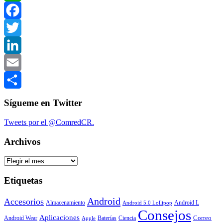
WhatsApp
Facebook
Twitter
LinkedIn
Email
Compartir
Sígueme en Twitter
Tweets por el @ComredCR.
Archivos
Archivos
Etiquetas
Android
Accesorios
Almacenamiento
Android L
Android 5.0 Lollipop
Consejos
Aplicaciones
Correo
Android Wear
Baterías
Ciencia
Apple