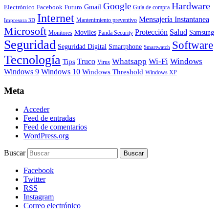
Hardware
Google
Gmail
Electrónico
Facebook
Futuro
Guía de compra
Internet
Mensajería Instantanea
Mantenimiento preventivo
Impresora 3D
Microsoft
Protección
Salud
Moviles
Samsung
Monitores
Panda Security
Seguridad
Software
Smartphone
Seguridad Digital
Smartwatch
Tecnología
Whatsapp
Wi-Fi
Windows
Truco
Tips
Virus
Windows 9
Windows 10
Windows Threshold
Windows XP
Meta
Acceder
Feed de entradas
Feed de comentarios
WordPress.org
Buscar
Facebook
Twitter
RSS
Instagram
Correo electrónico