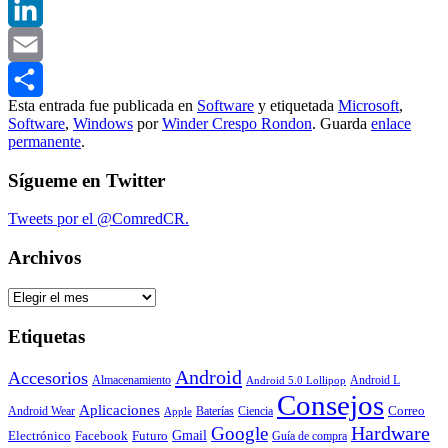
Twitter
LinkedIn
Email
Esta entrada fue publicada en
Software
y etiquetada
Microsoft
,
Compartir
Software
,
Windows
por
Winder Crespo Rondon
. Guarda
enlace
permanente
.
Sígueme en Twitter
Tweets por el @ComredCR.
Archivos
Archivos
Etiquetas
Android
Accesorios
Almacenamiento
Android L
Android 5.0 Lollipop
Consejos
Aplicaciones
Correo
Android Wear
Baterías
Ciencia
Apple
Hardware
Google
Gmail
Electrónico
Facebook
Futuro
Guía de compra