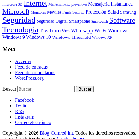
Internet
Mensajería Instantanea
Mantenimiento preventivo
Impresora 3D
Microsoft
Protección
Salud
Moviles
Samsung
Monitores
Panda Security
Seguridad
Software
Smartphone
Seguridad Digital
Smartwatch
Tecnología
Whatsapp
Wi-Fi
Windows
Truco
Tips
Virus
Windows 9
Windows 10
Windows Threshold
Windows XP
Meta
Acceder
Feed de entradas
Feed de comentarios
WordPress.org
Buscar
Facebook
Twitter
RSS
Instagram
Correo electrónico
Copyright © 2026
Blog Comred Int.
Todos los derechos reservados.
Tema: Catch Evolution por
Catch Themes