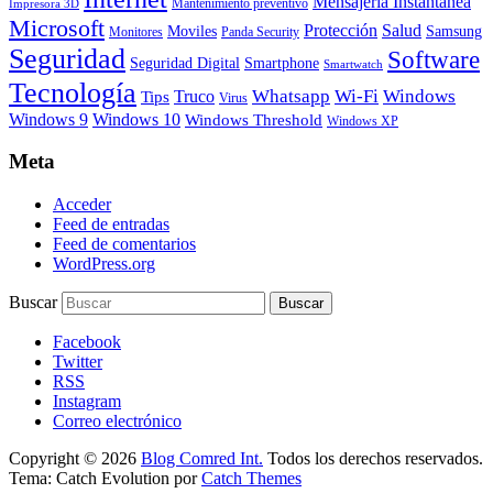
Mensajería Instantanea
Mantenimiento preventivo
Impresora 3D
Microsoft
Protección
Salud
Moviles
Samsung
Monitores
Panda Security
Seguridad
Software
Smartphone
Seguridad Digital
Smartwatch
Tecnología
Whatsapp
Wi-Fi
Windows
Truco
Tips
Virus
Windows 9
Windows 10
Windows Threshold
Windows XP
Meta
Acceder
Feed de entradas
Feed de comentarios
WordPress.org
Buscar
Facebook
Twitter
RSS
Instagram
Correo electrónico
Copyright © 2026
Blog Comred Int.
Todos los derechos reservados.
Tema: Catch Evolution por
Catch Themes