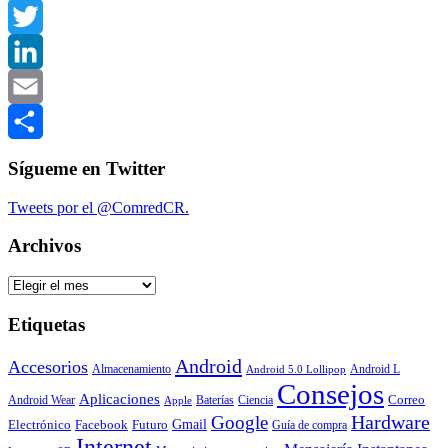
Facebook
Twitter
LinkedIn
Email
Compartir
Sígueme en Twitter
Tweets por el @ComredCR.
Archivos
Archivos
Etiquetas
Android
Accesorios
Almacenamiento
Android L
Android 5.0 Lollipop
Consejos
Aplicaciones
Correo
Android Wear
Baterías
Ciencia
Apple
Hardware
Google
Gmail
Electrónico
Facebook
Futuro
Guía de compra
Internet