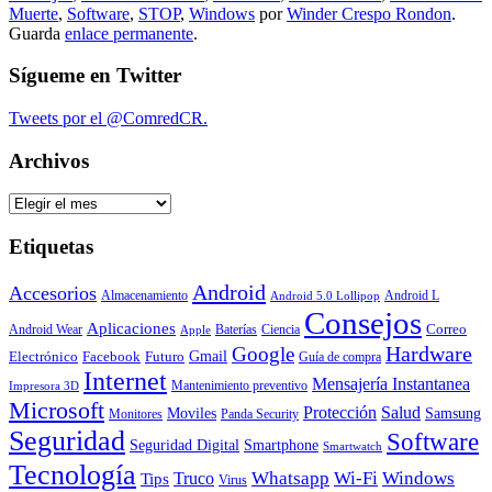
Muerte
,
Software
,
STOP
,
Windows
por
Winder Crespo Rondon
.
Guarda
enlace permanente
.
Sígueme en Twitter
Tweets por el @ComredCR.
Archivos
Archivos
Etiquetas
Android
Accesorios
Almacenamiento
Android L
Android 5.0 Lollipop
Consejos
Aplicaciones
Correo
Android Wear
Baterías
Ciencia
Apple
Hardware
Google
Gmail
Electrónico
Facebook
Futuro
Guía de compra
Internet
Mensajería Instantanea
Mantenimiento preventivo
Impresora 3D
Microsoft
Protección
Salud
Moviles
Samsung
Monitores
Panda Security
Seguridad
Software
Smartphone
Seguridad Digital
Smartwatch
Tecnología
Whatsapp
Wi-Fi
Windows
Truco
Tips
Virus