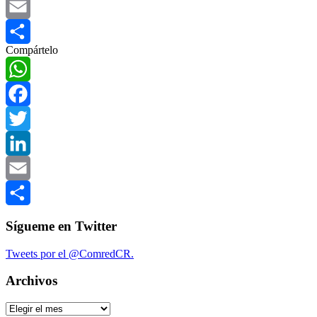
LinkedIn
Email
Compártelo
Compartir
WhatsApp
Facebook
Twitter
LinkedIn
Email
Compartir
Sígueme en Twitter
Tweets por el @ComredCR.
Archivos
Archivos