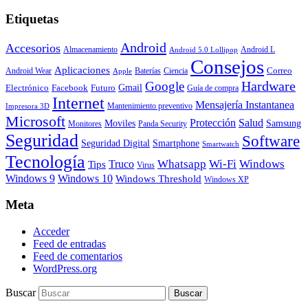
Etiquetas
Android
Accesorios
Almacenamiento
Android L
Android 5.0 Lollipop
Consejos
Aplicaciones
Correo
Android Wear
Baterías
Ciencia
Apple
Hardware
Google
Gmail
Electrónico
Facebook
Futuro
Guía de compra
Internet
Mensajería Instantanea
Mantenimiento preventivo
Impresora 3D
Microsoft
Protección
Salud
Moviles
Samsung
Monitores
Panda Security
Seguridad
Software
Smartphone
Seguridad Digital
Smartwatch
Tecnología
Whatsapp
Wi-Fi
Windows
Truco
Tips
Virus
Windows 9
Windows 10
Windows Threshold
Windows XP
Meta
Acceder
Feed de entradas
Feed de comentarios
WordPress.org
Buscar