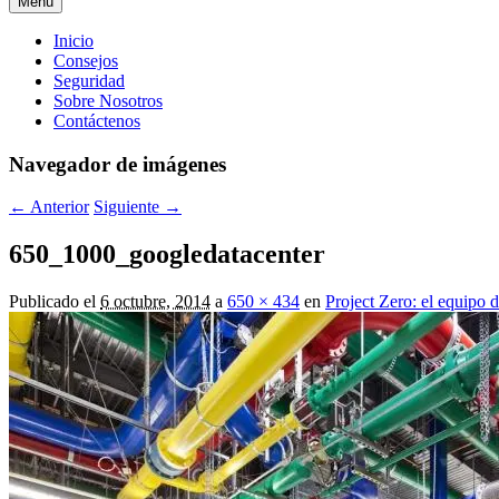
Menú
Menú
Inicio
Consejos
principal
Seguridad
Sobre Nosotros
Contáctenos
Navegador de imágenes
← Anterior
Siguiente →
650_1000_googledatacenter
Publicado el
6 octubre, 2014
a
650 × 434
en
Project Zero: el equipo 