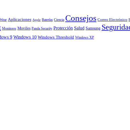
Consejos
Aplicaciones
Correo Electrónico
 Wear
Baterías
Ciencia
Apple
Segurida
t
Protección
Salud
Moviles
Samsung
Monitores
Panda Security
dows 9
Windows 10
Windows Threshold
Windows XP