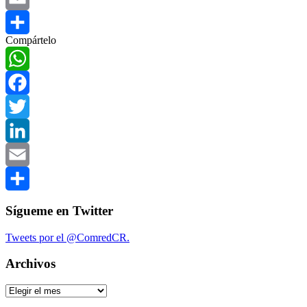
Email
Compártelo
Compartir
WhatsApp
Facebook
Twitter
LinkedIn
Email
Compartir
Sígueme en Twitter
Tweets por el @ComredCR.
Archivos
Archivos