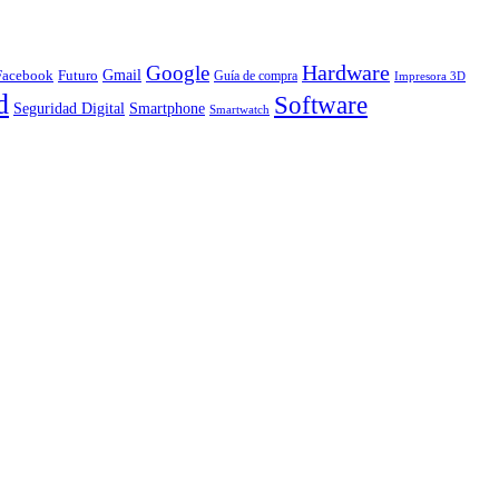
Hardware
Google
Gmail
Facebook
Futuro
Guía de compra
Impresora 3D
d
Software
Smartphone
Seguridad Digital
Smartwatch