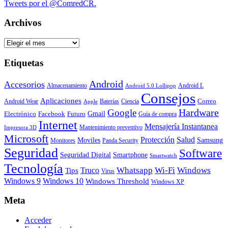
Tweets por el @ComredCR.
Archivos
Archivos
Etiquetas
Android
Accesorios
Almacenamiento
Android L
Android 5.0 Lollipop
Consejos
Aplicaciones
Correo
Android Wear
Baterías
Ciencia
Apple
Hardware
Google
Gmail
Electrónico
Facebook
Futuro
Guía de compra
Internet
Mensajería Instantanea
Mantenimiento preventivo
Impresora 3D
Microsoft
Protección
Salud
Moviles
Samsung
Monitores
Panda Security
Seguridad
Software
Smartphone
Seguridad Digital
Smartwatch
Tecnología
Whatsapp
Wi-Fi
Windows
Truco
Tips
Virus
Windows 9
Windows 10
Windows Threshold
Windows XP
Meta
Acceder