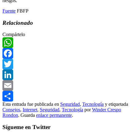
riesgos.
Fuente
FBFP
Relacionado
Compártelo
WhatsApp
Facebook
Twitter
LinkedIn
Email
Esta entrada fue publicada en
Seguridad
,
Tecnología
y etiquetada
Compartir
Consejos
,
Internet
,
Seguridad
,
Tecnología
por
Winder Crespo
Rondon
. Guarda
enlace permanente
.
Sígueme en Twitter