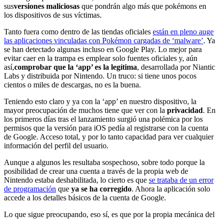
sus
versiones maliciosas
que pondrán algo más que pokémons en
los dispositivos de sus víctimas.
Tanto fuera como dentro de las tiendas oficiales
están en pleno auge
las aplicaciones vinculadas con Pokémon cargadas de ‘malware’
. Ya
se han detectado algunas incluso en Google Play. Lo mejor para
evitar caer en la trampa es emplear solo fuentes oficiales y, aún
así,
comprobar que la ‘app’ es la legítima
, desarrollada por Niantic
Labs y distribuida por Nintendo. Un truco: si tiene unos pocos
cientos o miles de descargas, no es la buena.
Teniendo esto claro y ya con la ‘app’ en nuestro dispositivo, la
mayor preocupación de muchos tiene que ver con la
privacidad
. En
los primeros días tras el lanzamiento surgió una polémica por los
permisos que la versión para iOS pedía al registrarse con la cuenta
de Google. Acceso total, y por lo tanto capacidad para ver cualquier
información del perfil del usuario.
Aunque a algunos les resultaba sospechoso, sobre todo porque la
posibilidad de crear una cuenta a través de la propia web de
Nintendo estaba deshabilitada, lo cierto es que
se trataba de un error
de programación
que
ya se ha corregido
. Ahora la aplicación solo
accede a los detalles básicos de la cuenta de Google.
Lo que sigue preocupando, eso sí, es que por la propia mecánica del