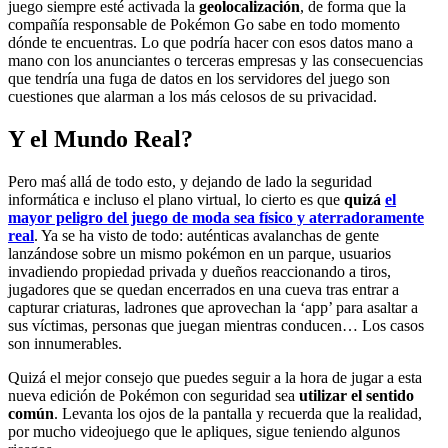
juego siempre esté activada la
geolocalización
, de forma que la
compañía responsable de Pokémon Go sabe en todo momento
dónde te encuentras. Lo que podría hacer con esos datos mano a
mano con los anunciantes o terceras empresas y las consecuencias
que tendría una fuga de datos en los servidores del juego son
cuestiones que alarman a los más celosos de su privacidad.
Y el Mundo Real?
Pero maś allá de todo esto, y dejando de lado la seguridad
informática e incluso el plano virtual, lo cierto es que
quizá
el
mayor peligro del juego de moda sea físico y aterradoramente
real
. Ya se ha visto de todo: auténticas avalanchas de gente
lanzándose sobre un mismo pokémon en un parque, usuarios
invadiendo propiedad privada y dueños reaccionando a tiros,
jugadores que se quedan encerrados en una cueva tras entrar a
capturar criaturas, ladrones que aprovechan la ‘app’ para asaltar a
sus víctimas, personas que juegan mientras conducen… Los casos
son innumerables.
Quizá el mejor consejo que puedes seguir a la hora de jugar a esta
nueva edición de Pokémon con seguridad sea
utilizar el sentido
común
. Levanta los ojos de la pantalla y recuerda que la realidad,
por mucho videojuego que le apliques, sigue teniendo algunos