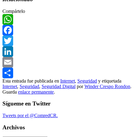
Compártelo
WhatsApp
Facebook
Twitter
LinkedIn
Email
Esta entrada fue publicada en
Internet
,
Seguridad
y etiquetada
Compartir
Internet
,
Seguridad
,
Seguridad Digital
por
Winder Crespo Rondon
.
Guarda
enlace permanente
.
Sígueme en Twitter
Tweets por el @ComredCR.
Archivos