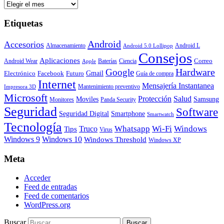
Archivos
Etiquetas
Android
Accesorios
Almacenamiento
Android L
Android 5.0 Lollipop
Consejos
Aplicaciones
Correo
Android Wear
Baterías
Ciencia
Apple
Hardware
Google
Gmail
Electrónico
Facebook
Futuro
Guía de compra
Internet
Mensajería Instantanea
Mantenimiento preventivo
Impresora 3D
Microsoft
Protección
Salud
Moviles
Samsung
Monitores
Panda Security
Seguridad
Software
Smartphone
Seguridad Digital
Smartwatch
Tecnología
Whatsapp
Wi-Fi
Windows
Truco
Tips
Virus
Windows 9
Windows 10
Windows Threshold
Windows XP
Meta
Acceder
Feed de entradas
Feed de comentarios
WordPress.org
Buscar