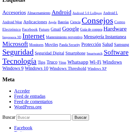
Android
Accesorios
Almacenamiento
Android L
Android 5.0 Lollipop
Consejos
Aplicaciones
Correo
Android Wear
Baterías
Ciencia
Apple
Hardware
Google
Gmail
Electrónico
Facebook
Futuro
Guía de compra
Internet
Mensajería Instantanea
Mantenimiento preventivo
Impresora 3D
Microsoft
Protección
Salud
Moviles
Samsung
Monitores
Panda Security
Seguridad
Software
Smartphone
Seguridad Digital
Smartwatch
Tecnología
Whatsapp
Wi-Fi
Windows
Truco
Tips
Virus
Windows 9
Windows 10
Windows Threshold
Windows XP
Meta
Acceder
Feed de entradas
Feed de comentarios
WordPress.org
Buscar
Facebook