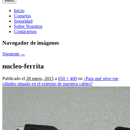
Menú
Menú
Inicio
Consejos
principal
Seguridad
Sobre Nosotros
Contáctenos
Navegador de imágenes
Siguiente →
nucleo-ferrita
Publicado el
28 enero, 2015
a
650 × 400
en
¿Para qué sirve ese
cilindro situado en el extremo de nuestros cables?