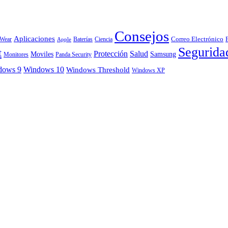
Consejos
Aplicaciones
Correo Electrónico
 Wear
Baterías
Ciencia
Apple
Segurida
t
Protección
Salud
Moviles
Samsung
Monitores
Panda Security
dows 9
Windows 10
Windows Threshold
Windows XP