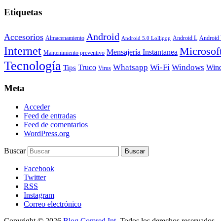
Etiquetas
Android
Accesorios
Android
Almacenamiento
Android L
Android 5.0 Lollipop
Internet
Microsof
Mensajería Instantanea
Mantenimiento preventivo
Tecnología
Whatsapp
Wi-Fi
Windows
Truco
Win
Tips
Virus
Meta
Acceder
Feed de entradas
Feed de comentarios
WordPress.org
Buscar
Facebook
Twitter
RSS
Instagram
Correo electrónico
Copyright © 2026
Blog Comred Int.
Todos los derechos reservados.