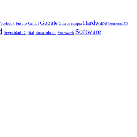
Hardware
Google
Gmail
Facebook
Futuro
Guía de compra
Impresora 3D
d
Software
Smartphone
Seguridad Digital
Smartwatch