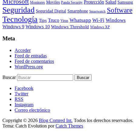
Microsoft
Protección
Salud
Moviles
Samsung
Monitores
Panda Security
Seguridad
Software
Smartphone
Seguridad Digital
Smartwatch
Tecnología
Whatsapp
Wi-Fi
Windows
Truco
Tips
Virus
Windows 9
Windows 10
Windows Threshold
Windows XP
Meta
Acceder
Feed de entradas
Feed de comentarios
WordPress.org
Buscar
Facebook
Twitter
RSS
Instagram
Correo electrónico
Copyright © 2026
Blog Comred Int.
Todos los derechos reservados.
Tema: Catch Evolution por
Catch Themes