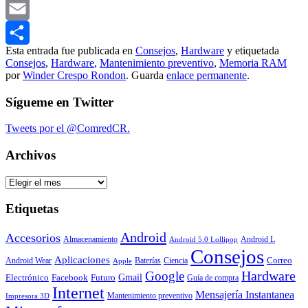
LinkedIn
Email
Esta entrada fue publicada en
Consejos
,
Hardware
y etiquetada
Compartir
Consejos
,
Hardware
,
Mantenimiento preventivo
,
Memoria RAM
por
Winder Crespo Rondon
. Guarda
enlace permanente
.
Sígueme en Twitter
Tweets por el @ComredCR.
Archivos
Archivos
Etiquetas
Android
Accesorios
Almacenamiento
Android L
Android 5.0 Lollipop
Consejos
Aplicaciones
Correo
Android Wear
Baterías
Ciencia
Apple
Hardware
Google
Gmail
Electrónico
Facebook
Futuro
Guía de compra
Internet
Mensajería Instantanea
Mantenimiento preventivo
Impresora 3D