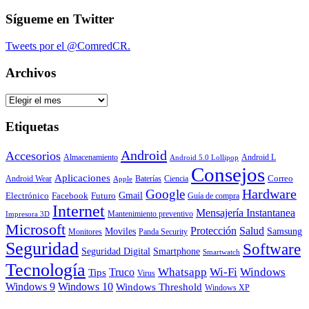
Sígueme en Twitter
Tweets por el @ComredCR.
Archivos
Archivos
Etiquetas
Android
Accesorios
Almacenamiento
Android L
Android 5.0 Lollipop
Consejos
Aplicaciones
Correo
Android Wear
Baterías
Ciencia
Apple
Hardware
Google
Gmail
Electrónico
Facebook
Futuro
Guía de compra
Internet
Mensajería Instantanea
Mantenimiento preventivo
Impresora 3D
Microsoft
Protección
Salud
Moviles
Samsung
Monitores
Panda Security
Seguridad
Software
Smartphone
Seguridad Digital
Smartwatch
Tecnología
Whatsapp
Wi-Fi
Windows
Truco
Tips
Virus
Windows 9
Windows 10
Windows Threshold
Windows XP