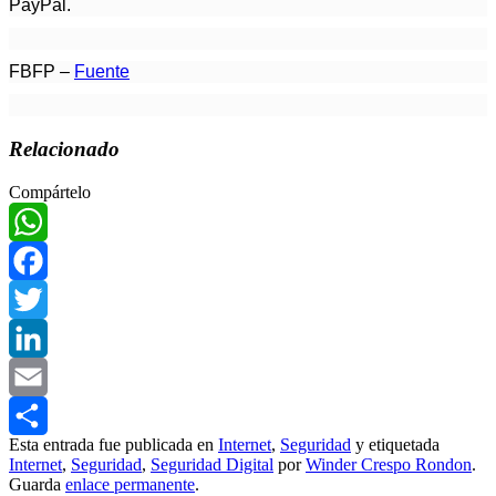
PayPal.
FBFP –
Fuente
Relacionado
Compártelo
WhatsApp
Facebook
Twitter
LinkedIn
Email
Esta entrada fue publicada en
Internet
,
Seguridad
y etiquetada
Compartir
Internet
,
Seguridad
,
Seguridad Digital
por
Winder Crespo Rondon
.
Guarda
enlace permanente
.