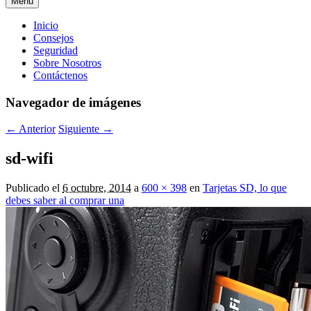
Menú
Menú
Inicio
Consejos
principal
Seguridad
Sobre Nosotros
Contáctenos
Navegador de imágenes
← Anterior
Siguiente →
sd-wifi
Publicado el
6 octubre, 2014
a
600 × 398
en
Tarjetas SD, lo que
debes saber al comprar una