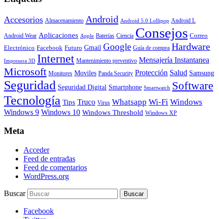
Android
Accesorios
Almacenamiento
Android L
Android 5.0 Lollipop
Consejos
Aplicaciones
Correo
Android Wear
Baterías
Ciencia
Apple
Hardware
Google
Gmail
Electrónico
Facebook
Futuro
Guía de compra
Internet
Mensajería Instantanea
Mantenimiento preventivo
Impresora 3D
Microsoft
Protección
Salud
Moviles
Samsung
Monitores
Panda Security
Seguridad
Software
Smartphone
Seguridad Digital
Smartwatch
Tecnología
Whatsapp
Wi-Fi
Windows
Truco
Tips
Virus
Windows 9
Windows 10
Windows Threshold
Windows XP
Meta
Acceder
Feed de entradas
Feed de comentarios
WordPress.org
Buscar
Facebook