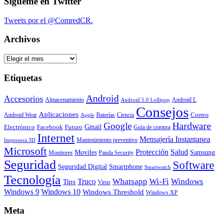
Sígueme en Twitter
Tweets por el @ComredCR.
Archivos
Archivos
Etiquetas
Android
Accesorios
Almacenamiento
Android L
Android 5.0 Lollipop
Consejos
Aplicaciones
Correo
Android Wear
Baterías
Ciencia
Apple
Hardware
Google
Gmail
Electrónico
Facebook
Futuro
Guía de compra
Internet
Mensajería Instantanea
Mantenimiento preventivo
Impresora 3D
Microsoft
Protección
Salud
Moviles
Samsung
Monitores
Panda Security
Seguridad
Software
Smartphone
Seguridad Digital
Smartwatch
Tecnología
Whatsapp
Wi-Fi
Windows
Truco
Tips
Virus
Windows 9
Windows 10
Windows Threshold
Windows XP
Meta