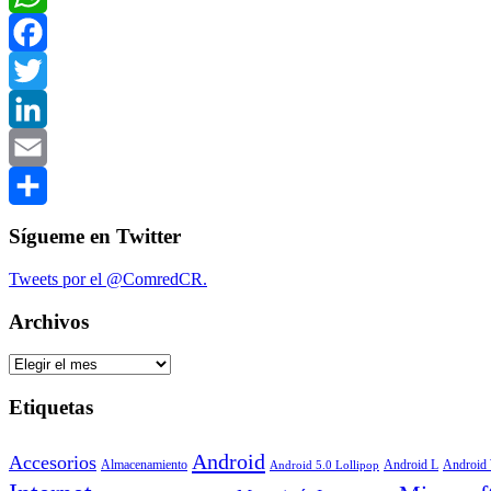
WhatsApp
Facebook
Twitter
LinkedIn
Email
Compartir
Sígueme en Twitter
Tweets por el @ComredCR.
Archivos
Archivos
Etiquetas
Android
Accesorios
Android
Almacenamiento
Android L
Android 5.0 Lollipop