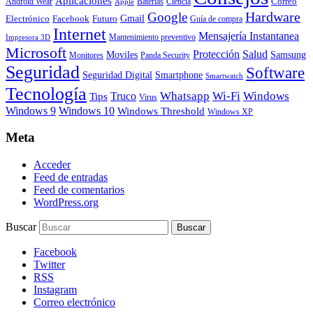
Aplicaciones
Correo
Android Wear
Baterías
Ciencia
Apple
Hardware
Google
Gmail
Electrónico
Facebook
Futuro
Guía de compra
Internet
Mensajería Instantanea
Mantenimiento preventivo
Impresora 3D
Microsoft
Protección
Salud
Moviles
Samsung
Monitores
Panda Security
Seguridad
Software
Smartphone
Seguridad Digital
Smartwatch
Tecnología
Whatsapp
Wi-Fi
Windows
Truco
Tips
Virus
Windows 9
Windows 10
Windows Threshold
Windows XP
Meta
Acceder
Feed de entradas
Feed de comentarios
WordPress.org
Buscar
Facebook
Twitter
RSS
Instagram
Correo electrónico