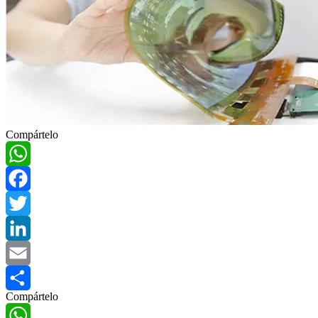
Compártelo
WhatsApp
Facebook
Twitter
LinkedIn
Email
Compártelo
Compartir