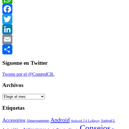
WhatsApp
Facebook
Twitter
LinkedIn
Email
Compartir
Sígueme en Twitter
Tweets por el @ComredCR.
Archivos
Archivos
Etiquetas
Android
Accesorios
Almacenamiento
Android L
Android 5.0 Lollipop
Consejos