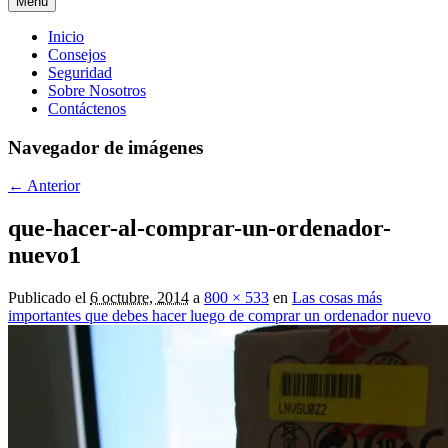
Menú
Menú
Inicio
Consejos
principal
Seguridad
Sobre Nosotros
Contáctenos
Navegador de imágenes
← Anterior
que-hacer-al-comprar-un-ordenador-
nuevo1
Publicado el
6 octubre, 2014
a
800 × 533
en
Las cosas más
importantes que debes hacer luego de comprar un ordenador nuevo