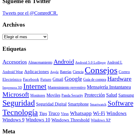
Sígueme en Twitter
Tweets por el @ComredCR.
Archivos
Archivos
Etiquetas
Android
Accesorios
Almacenamiento
Android L
Android 5.0 Lollipop
Consejos
Aplicaciones
Correo
Android Wear
Baterías
Ciencia
Apple
Hardware
Google
Gmail
Electrónico
Facebook
Futuro
Guía de compra
Internet
Mensajería Instantanea
Mantenimiento preventivo
Impresora 3D
Microsoft
Protección
Salud
Moviles
Samsung
Monitores
Panda Security
Seguridad
Software
Smartphone
Seguridad Digital
Smartwatch
Tecnología
Whatsapp
Wi-Fi
Windows
Truco
Tips
Virus
Windows 9
Windows 10
Windows Threshold
Windows XP
Meta