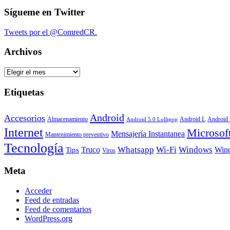
Compartir
Sígueme en Twitter
Tweets por el @ComredCR.
Archivos
Archivos
Etiquetas
Android
Accesorios
Android
Almacenamiento
Android L
Android 5.0 Lollipop
Internet
Microsof
Mensajería Instantanea
Mantenimiento preventivo
Tecnología
Whatsapp
Wi-Fi
Windows
Truco
Win
Tips
Virus
Meta
Acceder
Feed de entradas
Feed de comentarios
WordPress.org