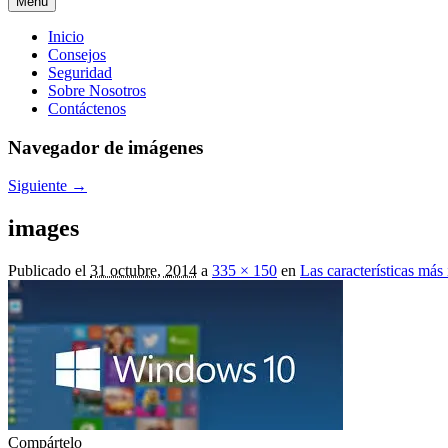
Menú
Menú
Inicio
Consejos
principal
Seguridad
Sobre Nosotros
Contáctenos
Navegador de imágenes
Siguiente →
images
Publicado el
31 octubre, 2014
a
335 × 150
en
Las características má
Compártelo