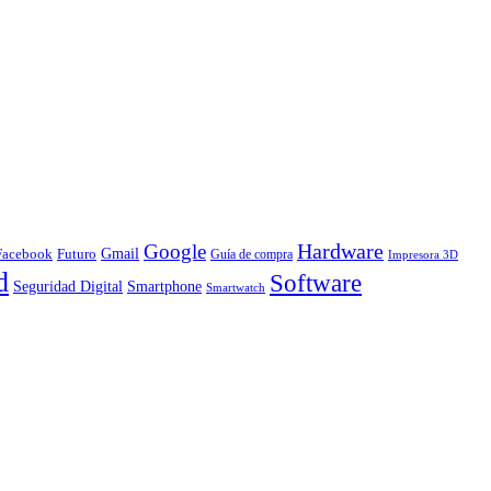
Hardware
Google
Gmail
Facebook
Futuro
Guía de compra
Impresora 3D
d
Software
Smartphone
Seguridad Digital
Smartwatch