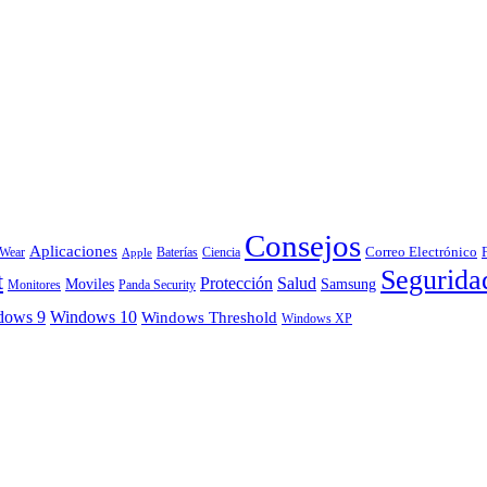
Consejos
Aplicaciones
Correo Electrónico
 Wear
Baterías
Ciencia
Apple
Segurida
t
Protección
Salud
Moviles
Samsung
Monitores
Panda Security
dows 9
Windows 10
Windows Threshold
Windows XP