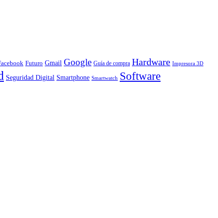
Hardware
Google
Gmail
Facebook
Futuro
Guía de compra
Impresora 3D
d
Software
Smartphone
Seguridad Digital
Smartwatch