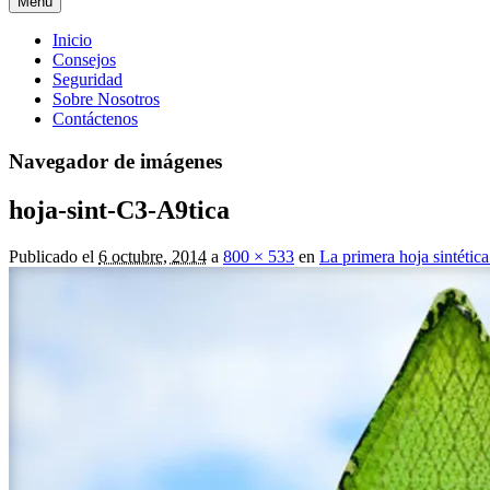
Menú
Menú
Inicio
Consejos
principal
Seguridad
Sobre Nosotros
Contáctenos
Navegador de imágenes
hoja-sint-C3-A9tica
Publicado el
6 octubre, 2014
a
800 × 533
en
La primera hoja sintétic