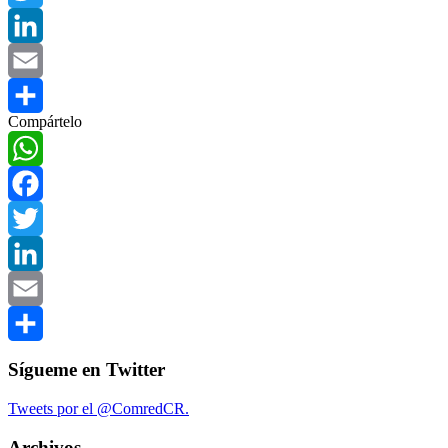
Twitter
LinkedIn
Email
Compártelo
Compartir
WhatsApp
Facebook
Twitter
LinkedIn
Email
Compartir
Sígueme en Twitter
Tweets por el @ComredCR.
Archivos