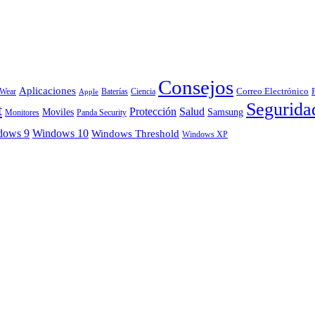
Consejos
Aplicaciones
Correo Electrónico
 Wear
Baterías
Ciencia
Apple
Segurida
t
Protección
Salud
Moviles
Samsung
Monitores
Panda Security
dows 9
Windows 10
Windows Threshold
Windows XP