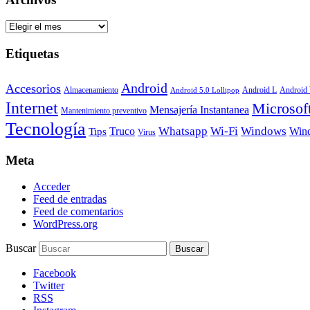
Archivos
Etiquetas
Android
Accesorios
Android
Almacenamiento
Android L
Android 5.0 Lollipop
Internet
Microsof
Mensajería Instantanea
Mantenimiento preventivo
Tecnología
Whatsapp
Wi-Fi
Windows
Truco
Win
Tips
Virus
Meta
Acceder
Feed de entradas
Feed de comentarios
WordPress.org
Buscar
Facebook
Twitter
RSS