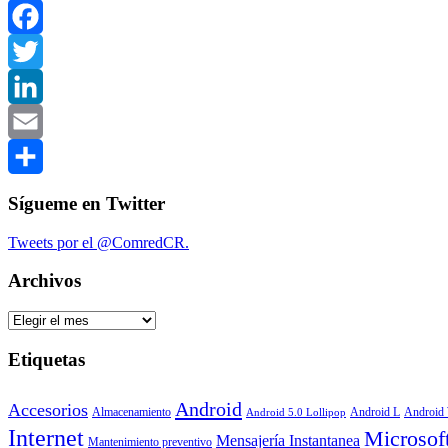
WhatsApp
Facebook
Twitter
LinkedIn
Email
Compartir
Sígueme en Twitter
Tweets por el @ComredCR.
Archivos
Archivos
Etiquetas
Android
Accesorios
Android
Almacenamiento
Android L
Android 5.0 Lollipop
Internet
Microsof
Mensajería Instantanea
Mantenimiento preventivo