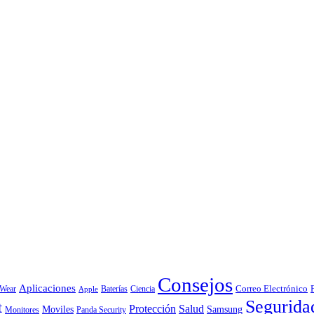
Consejos
Aplicaciones
Correo Electrónico
 Wear
Baterías
Ciencia
Apple
Segurida
t
Protección
Salud
Moviles
Samsung
Monitores
Panda Security