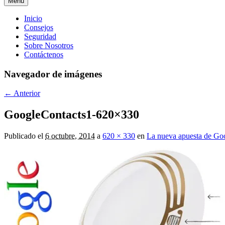
Menú
Menú
Inicio
Consejos
principal
Seguridad
Sobre Nosotros
Contáctenos
Navegador de imágenes
← Anterior
GoogleContacts1-620×330
Publicado el
6 octubre, 2014
a
620 × 330
en
La nueva apuesta de Goog