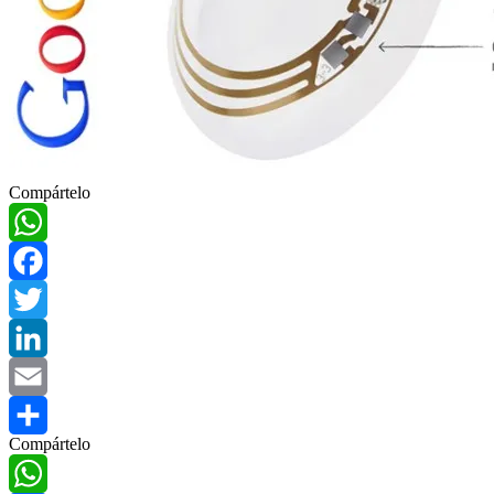
Compártelo
WhatsApp
Facebook
Twitter
LinkedIn
Email
Compártelo
Compartir