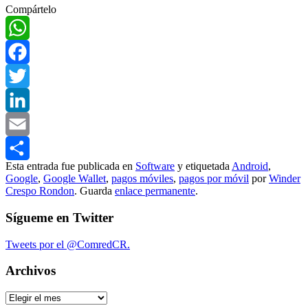
Compártelo
WhatsApp
Facebook
Twitter
LinkedIn
Email
Esta entrada fue publicada en
Software
y etiquetada
Android
,
Compartir
Google
,
Google Wallet
,
pagos móviles
,
pagos por móvil
por
Winder
Crespo Rondon
. Guarda
enlace permanente
.
Sígueme en Twitter
Tweets por el @ComredCR.
Archivos
Archivos