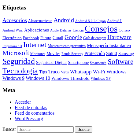
Etiquetas
Android
Accesorios
Almacenamiento
Android L
Android 5.0 Lollipop
Consejos
Aplicaciones
Correo
Android Wear
Baterías
Ciencia
Apple
Hardware
Google
Gmail
Electrónico
Facebook
Futuro
Guía de compra
Internet
Mensajería Instantanea
Mantenimiento preventivo
Impresora 3D
Microsoft
Protección
Salud
Moviles
Samsung
Monitores
Panda Security
Seguridad
Software
Smartphone
Seguridad Digital
Smartwatch
Tecnología
Whatsapp
Wi-Fi
Windows
Truco
Tips
Virus
Windows 9
Windows 10
Windows Threshold
Windows XP
Meta
Acceder
Feed de entradas
Feed de comentarios
WordPress.org
Buscar