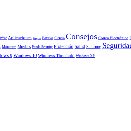
Consejos
Aplicaciones
Correo Electrónico
 Wear
Baterías
Ciencia
Apple
Segurida
t
Protección
Salud
Moviles
Samsung
Monitores
Panda Security
dows 9
Windows 10
Windows Threshold
Windows XP