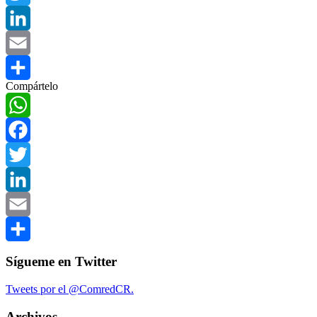
Twitter
LinkedIn
Email
Compártelo
Compartir
WhatsApp
Facebook
Twitter
LinkedIn
Email
Compartir
Sígueme en Twitter
Tweets por el @ComredCR.
Archivos