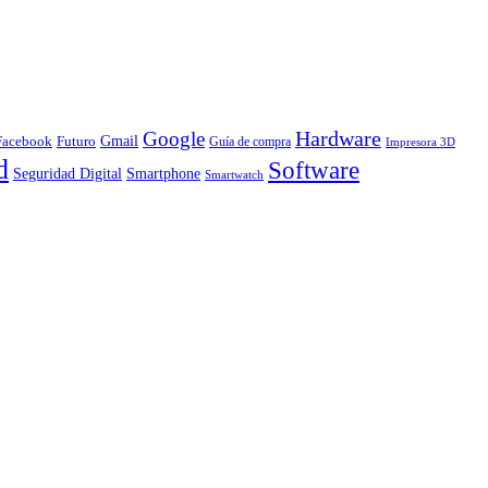
Hardware
Google
Gmail
Facebook
Futuro
Guía de compra
Impresora 3D
d
Software
Smartphone
Seguridad Digital
Smartwatch