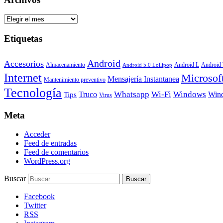
Archivos
Etiquetas
Android
Accesorios
Android
Almacenamiento
Android L
Android 5.0 Lollipop
Internet
Microsof
Mensajería Instantanea
Mantenimiento preventivo
Tecnología
Whatsapp
Wi-Fi
Windows
Truco
Win
Tips
Virus
Meta
Acceder
Feed de entradas
Feed de comentarios
WordPress.org
Buscar
Facebook
Twitter
RSS