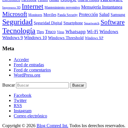
Internet
Mensajería Instantanea
Mantenimiento preventivo
Impresora 3D
Microsoft
Protección
Salud
Moviles
Samsung
Monitores
Panda Security
Seguridad
Software
Smartphone
Seguridad Digital
Smartwatch
Tecnología
Whatsapp
Wi-Fi
Windows
Truco
Tips
Virus
Windows 9
Windows 10
Windows Threshold
Windows XP
Meta
Acceder
Feed de entradas
Feed de comentarios
WordPress.org
Buscar
Facebook
Twitter
RSS
Instagram
Correo electrónico
Copyright © 2026
Blog Comred Int.
Todos los derechos reservados.