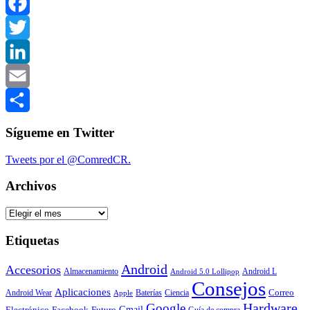
WhatsApp
Facebook
Twitter
LinkedIn
Email
Compartir
Sígueme en Twitter
Tweets por el @ComredCR.
Archivos
Archivos
Etiquetas
Android
Accesorios
Almacenamiento
Android L
Android 5.0 Lollipop
Consejos
Aplicaciones
Correo
Android Wear
Baterías
Ciencia
Apple
Hardware
Google
Gmail
Electrónico
Facebook
Futuro
Guía de compra