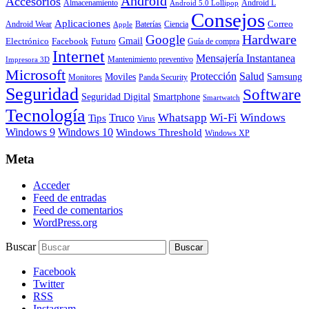
Android
Accesorios
Almacenamiento
Android L
Android 5.0 Lollipop
Consejos
Aplicaciones
Correo
Android Wear
Baterías
Ciencia
Apple
Hardware
Google
Gmail
Electrónico
Facebook
Futuro
Guía de compra
Internet
Mensajería Instantanea
Mantenimiento preventivo
Impresora 3D
Microsoft
Protección
Salud
Moviles
Samsung
Monitores
Panda Security
Seguridad
Software
Smartphone
Seguridad Digital
Smartwatch
Tecnología
Whatsapp
Wi-Fi
Windows
Truco
Tips
Virus
Windows 9
Windows 10
Windows Threshold
Windows XP
Meta
Acceder
Feed de entradas
Feed de comentarios
WordPress.org
Buscar
Facebook
Twitter
RSS
Instagram