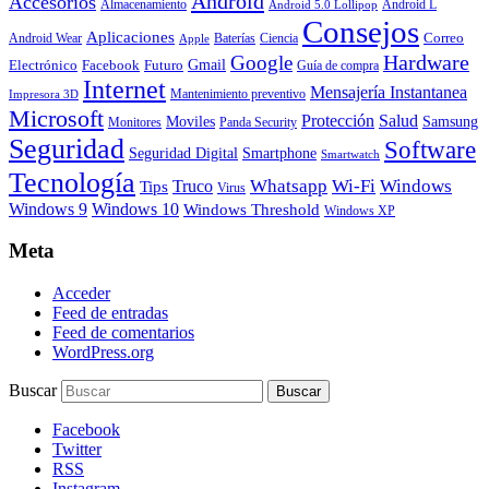
Android
Accesorios
Almacenamiento
Android L
Android 5.0 Lollipop
Consejos
Aplicaciones
Correo
Android Wear
Baterías
Ciencia
Apple
Hardware
Google
Gmail
Electrónico
Facebook
Futuro
Guía de compra
Internet
Mensajería Instantanea
Mantenimiento preventivo
Impresora 3D
Microsoft
Protección
Salud
Moviles
Samsung
Monitores
Panda Security
Seguridad
Software
Smartphone
Seguridad Digital
Smartwatch
Tecnología
Whatsapp
Wi-Fi
Windows
Truco
Tips
Virus
Windows 9
Windows 10
Windows Threshold
Windows XP
Meta
Acceder
Feed de entradas
Feed de comentarios
WordPress.org
Buscar
Facebook
Twitter
RSS
Instagram