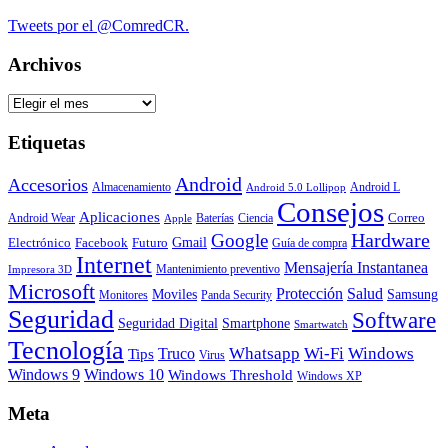
Tweets por el @ComredCR.
Archivos
Archivos
Etiquetas
Android
Accesorios
Almacenamiento
Android L
Android 5.0 Lollipop
Consejos
Aplicaciones
Correo
Android Wear
Baterías
Ciencia
Apple
Hardware
Google
Gmail
Electrónico
Facebook
Futuro
Guía de compra
Internet
Mensajería Instantanea
Mantenimiento preventivo
Impresora 3D
Microsoft
Protección
Salud
Moviles
Samsung
Monitores
Panda Security
Seguridad
Software
Smartphone
Seguridad Digital
Smartwatch
Tecnología
Whatsapp
Wi-Fi
Windows
Truco
Tips
Virus
Windows 9
Windows 10
Windows Threshold
Windows XP
Meta