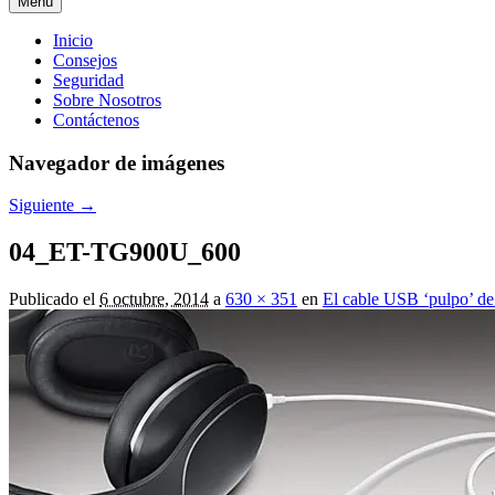
Menú
Menú
Inicio
Consejos
principal
Seguridad
Sobre Nosotros
Contáctenos
Navegador de imágenes
Siguiente →
04_ET-TG900U_600
Publicado el
6 octubre, 2014
a
630 × 351
en
El cable USB ‘pulpo’ de