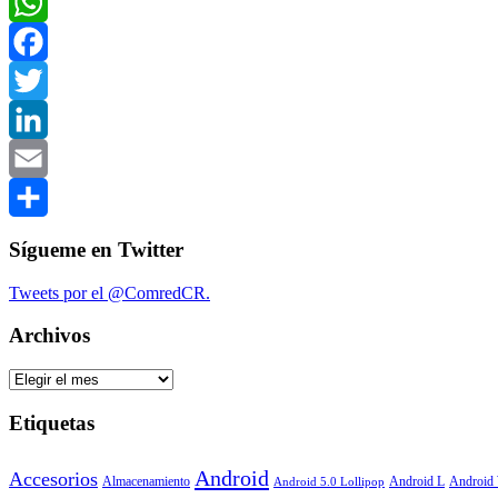
WhatsApp
Facebook
Twitter
LinkedIn
Email
Compartir
Sígueme en Twitter
Tweets por el @ComredCR.
Archivos
Archivos
Etiquetas
Android
Accesorios
Android
Almacenamiento
Android L
Android 5.0 Lollipop